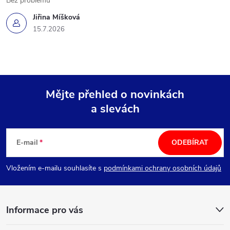
Bez problémů
Jiřina Míšková
15.7.2026
Mějte přehled o novinkách
a slevách
Z
á
E-mail
ODEBÍRAT
p
Vložením e-mailu souhlasíte s
podmínkami ochrany osobních údajů
a
Informace pro vás
t