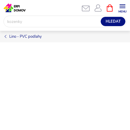
Přejít
NÁKUPNÍ
KOŠÍK
na
obsah
HLEDAT
Lino - PVC podlahy