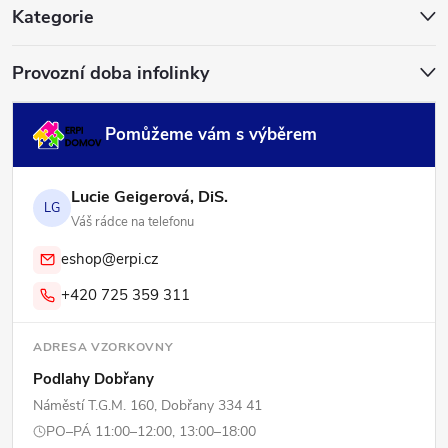
í
Kategorie
Provozní doba infolinky
Pomůžeme vám s výběrem
Lucie Geigerová, DiS.
LG
Váš rádce na telefonu
eshop@erpi.cz
+420 725 359 311
ADRESA VZORKOVNY
Podlahy Dobřany
Náměstí T.G.M. 160, Dobřany 334 41
PO–PÁ 11:00–12:00, 13:00–18:00