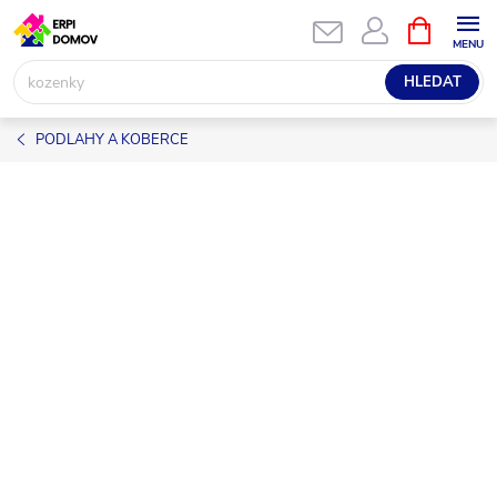
Přejít
NÁKUPNÍ
KOŠÍK
na
obsah
HLEDAT
PODLAHY A KOBERCE