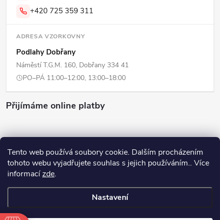
+420 725 359 311
ADRESA VZORKOVNY
Podlahy Dobřany
Náměstí T.G.M. 160, Dobřany 334 41
PO–PÁ 11:00–12:00, 13:00–18:00
Přijímáme online platby
Tento web používá soubory cookie. Dalším procházením
tohoto webu vyjadřujete souhlas s jejich používáním.. Více
Copyright 2026
ERPI - Domov
. Všechna práva vyhrazena.
Upravit
informací
zde
.
nastavení cookies
Nastavení
Vytvořil Shoptet