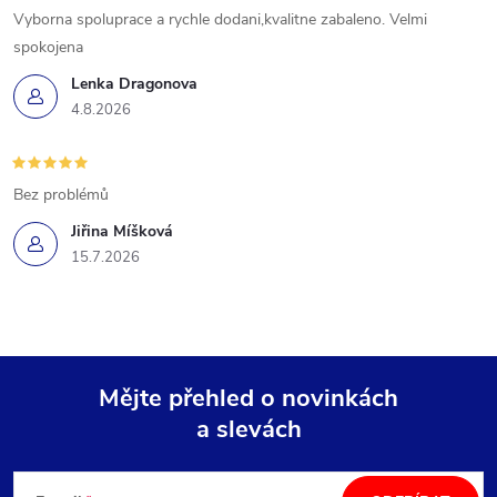
Vyborna spoluprace a rychle dodani,kvalitne zabaleno. Velmi
spokojena
Lenka Dragonova
4.8.2026
Bez problémů
Jiřina Míšková
15.7.2026
Mějte přehled o novinkách
a slevách
Z