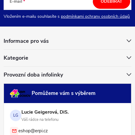
á
E-mail
ODEBÍRAT
p
Vložením e-mailu souhlasíte s
podmínkami ochrany osobních údajů
a
Informace pro vás
t
í
Kategorie
Provozní doba infolinky
Pomůžeme vám s výběrem
Lucie Geigerová, DiS.
LG
Váš rádce na telefonu
eshop@erpi.cz