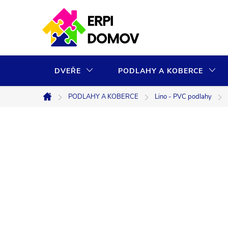
Přejít
na
obsah
DVEŘE
PODLAHY A KOBERCE
PODLAHY A KOBERCE
Lino - PVC podlahy
Domů