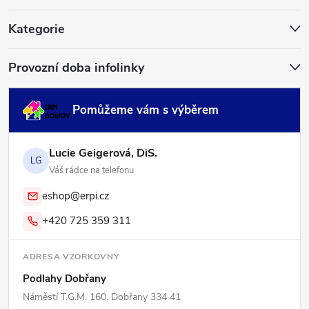
t
í
Kategorie
Provozní doba infolinky
Pomůžeme vám s výběrem
Lucie Geigerová, DiS.
LG
Váš rádce na telefonu
eshop@erpi.cz
+420 725 359 311
ADRESA VZORKOVNY
Podlahy Dobřany
Náměstí T.G.M. 160, Dobřany 334 41