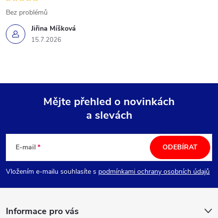
Bez problémů
Jiřina Míšková
15.7.2026
Mějte přehled o novinkách
a slevách
Z
á
E-mail
ODEBÍRAT
p
Vložením e-mailu souhlasíte s
podmínkami ochrany osobních údajů
a
Informace pro vás