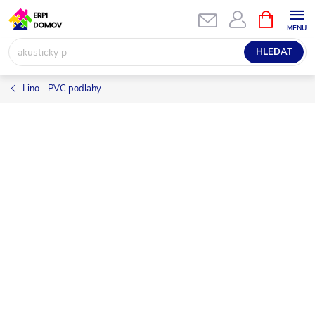
Přejít
NÁKUPNÍ
KOŠÍK
na
obsah
HLEDAT
Lino - PVC podlahy