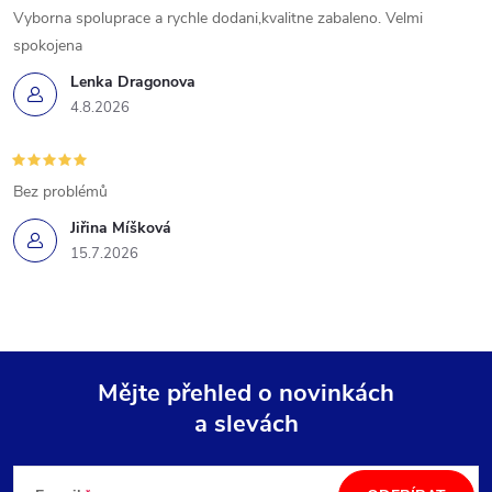
Vyborna spoluprace a rychle dodani,kvalitne zabaleno. Velmi
spokojena
Lenka Dragonova
4.8.2026
Bez problémů
Jiřina Míšková
15.7.2026
Mějte přehled o novinkách
a slevách
Z