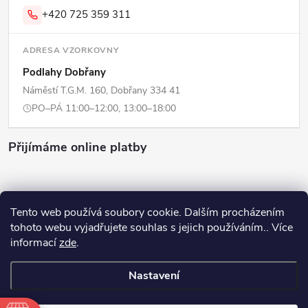
+420 725 359 311
ADRESA VZORKOVNY
Podlahy Dobřany
Náměstí T.G.M. 160, Dobřany 334 41
PO–PÁ 11:00–12:00, 13:00–18:00
Přijímáme online platby
Tento web používá soubory cookie. Dalším procházením
tohoto webu vyjadřujete souhlas s jejich používáním.. Více
Copyright 2026
ERPI - Domov
. Všechna práva vyhrazena.
Upravit
informací
zde
.
nastavení cookies
Nastavení
Vytvořil Shoptet