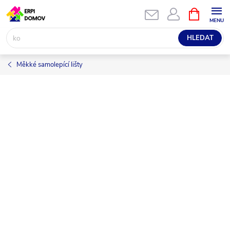
Přejít
NÁKUPNÍ
KOŠÍK
na
obsah
HLEDAT
Měkké samolepící lišty