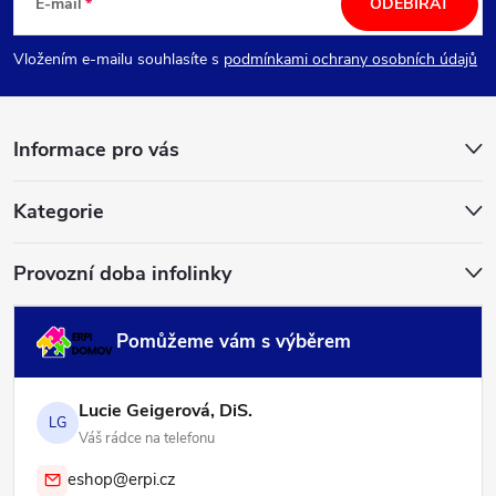
á
E-mail
ODEBÍRAT
p
Vložením e-mailu souhlasíte s
podmínkami ochrany osobních údajů
a
Informace pro vás
t
í
Kategorie
Provozní doba infolinky
Pomůžeme vám s výběrem
Lucie Geigerová, DiS.
LG
Váš rádce na telefonu
eshop@erpi.cz