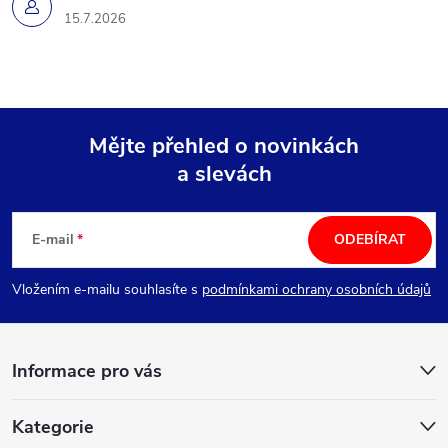
15.7.2026
Mějte přehled o novinkách
a slevách
Z
á
E-mail
ODEBÍRAT
p
Vložením e-mailu souhlasíte s
podmínkami ochrany osobních údajů
a
Informace pro vás
t
í
Kategorie