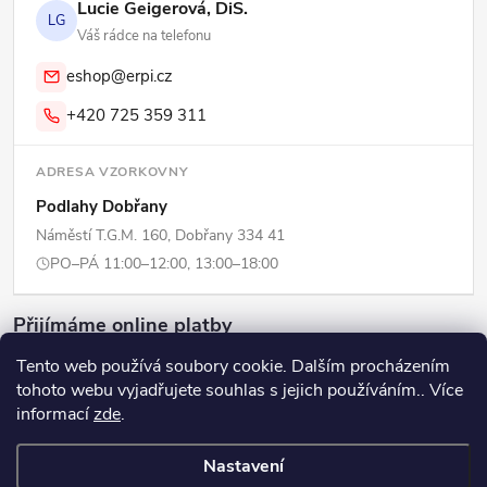
Lucie Geigerová, DiS.
LG
Váš rádce na telefonu
eshop@erpi.cz
+420 725 359 311
ADRESA VZORKOVNY
Podlahy Dobřany
Náměstí T.G.M. 160, Dobřany 334 41
PO–PÁ 11:00–12:00, 13:00–18:00
Přijímáme online platby
Tento web používá soubory cookie. Dalším procházením
tohoto webu vyjadřujete souhlas s jejich používáním.. Více
informací
zde
.
Copyright 2026
ERPI - Domov
. Všechna práva vyhrazena.
Upravit
Nastavení
nastavení cookies