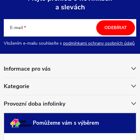
a slevách
Z
á
E-mail
ODEBÍRAT
p
Vložením e-mailu souhlasíte s
podmínkami ochrany osobních údajů
a
Informace pro vás
t
í
Kategorie
Provozní doba infolinky
Pomůžeme vám s výběrem