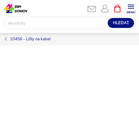
Přejít
NÁKUPNÍ
KOŠÍK
na
obsah
HLEDAT
10456 - Lišty na kabel