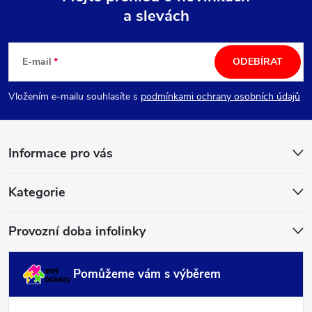
a slevách
Z
á
E-mail
ODEBÍRAT
p
Vložením e-mailu souhlasíte s
podmínkami ochrany osobních údajů
a
Informace pro vás
t
í
Kategorie
Provozní doba infolinky
Pomůžeme vám s výběrem