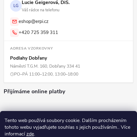
Lucie Geigerová, DiS.
LG
Váš rádce na telefonu
eshop@erpi.cz
+420 725 359 311
ADRESA VZORKOVNY
Podlahy Dobřany
Náměstí T.G.M. 160, Dobřany 334 41
PO–PÁ 11:00–12:00, 13:00–18:00
Přijímáme online platby
Tento web používá soubory cookie. Dalším procházením
tohoto webu vyjadřujete souhlas s jejich používáním.. Více
Copyright 2026
ERPI - Domov
. Všechna práva vyhrazena.
Upravit
informací
zde
.
nastavení cookies