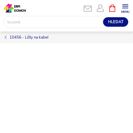
Přejít
NÁKUPNÍ
KOŠÍK
na
obsah
HLEDAT
10456 - Lišty na kabel