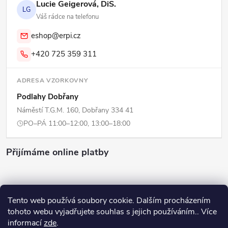
Lucie Geigerová, DiS.
LG
Váš rádce na telefonu
eshop@erpi.cz
+420 725 359 311
ADRESA VZORKOVNY
Podlahy Dobřany
Náměstí T.G.M. 160, Dobřany 334 41
PO–PÁ 11:00–12:00, 13:00–18:00
Přijímáme online platby
Tento web používá soubory cookie. Dalším procházením
tohoto webu vyjadřujete souhlas s jejich používáním.. Více
Copyright 2026
ERPI - Domov
. Všechna práva vyhrazena.
Upravit
informací
zde
.
nastavení cookies