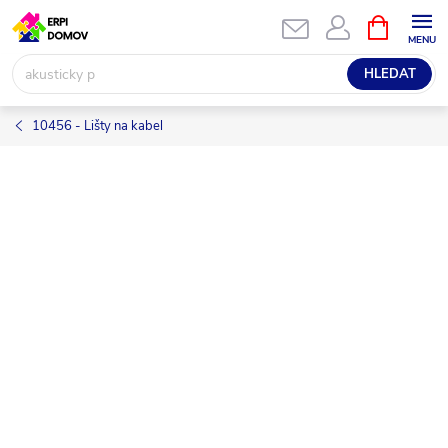
Přejít
NÁKUPNÍ
KOŠÍK
na
obsah
HLEDAT
10456 - Lišty na kabel