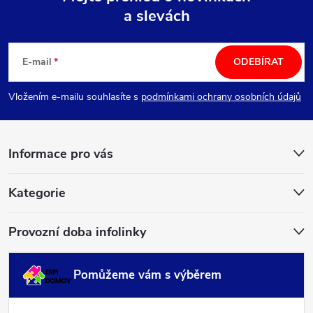
a slevách
Z
á
E-mail
ODEBÍRAT
p
Vložením e-mailu souhlasíte s
podmínkami ochrany osobních údajů
a
Informace pro vás
t
í
Kategorie
Provozní doba infolinky
Pomůžeme vám s výběrem