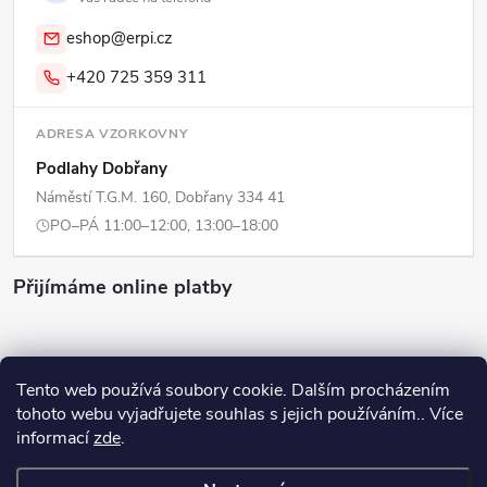
eshop@erpi.cz
+420 725 359 311
ADRESA VZORKOVNY
Podlahy Dobřany
Náměstí T.G.M. 160, Dobřany 334 41
PO–PÁ 11:00–12:00, 13:00–18:00
Přijímáme online platby
Tento web používá soubory cookie. Dalším procházením
tohoto webu vyjadřujete souhlas s jejich používáním.. Více
Copyright 2026
ERPI - Domov
. Všechna práva vyhrazena.
Upravit
informací
zde
.
nastavení cookies