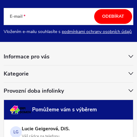
Z
á
E-mail
ODEBÍRAT
p
Vložením e-mailu souhlasíte s
podmínkami ochrany osobních údajů
a
Informace pro vás
t
í
Kategorie
Provozní doba infolinky
Pomůžeme vám s výběrem
Lucie Geigerová, DiS.
LG
Váš rádce na telefonu