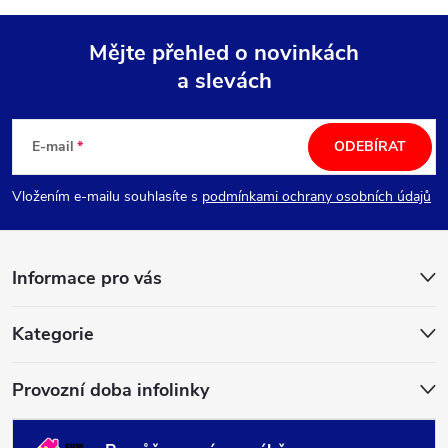
Mějte přehled o novinkách
a slevách
Z
á
E-mail
ODEBÍRAT
p
Vložením e-mailu souhlasíte s
podmínkami ochrany osobních údajů
a
Informace pro vás
t
í
Kategorie
Provozní doba infolinky