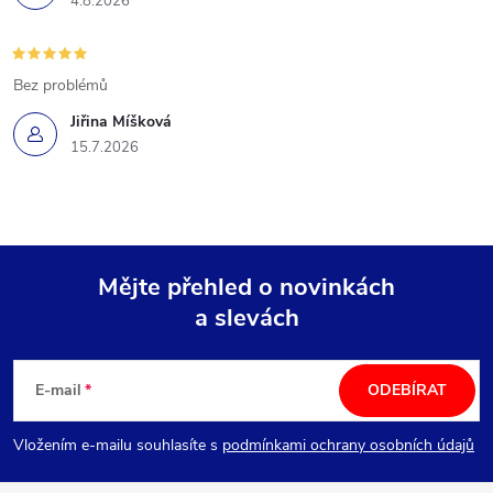
4.8.2026
Bez problémů
Jiřina Míšková
15.7.2026
Mějte přehled o novinkách
a slevách
Z
á
E-mail
ODEBÍRAT
p
Vložením e-mailu souhlasíte s
podmínkami ochrany osobních údajů