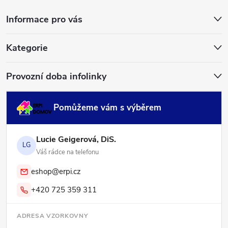
a
Informace pro vás
t
í
Kategorie
Provozní doba infolinky
Pomůžeme vám s výběrem
Lucie Geigerová, DiS.
LG
Váš rádce na telefonu
eshop@erpi.cz
+420 725 359 311
ADRESA VZORKOVNY