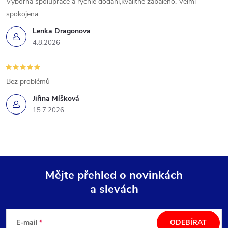
Vyborna spoluprace a rychle dodani,kvalitne zabaleno. Velmi
spokojena
Lenka Dragonova
4.8.2026
Bez problémů
Jiřina Míšková
15.7.2026
Mějte přehled o novinkách
a slevách
Z
á
E-mail
ODEBÍRAT