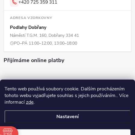
+420 725 359 311
ADRESA VZORKOVNY
Podlahy Dobřany
Náměstí T.G.M. 160, Dobřany 334 41
PO–PÁ 11:00–12:00, 13:00–18:00
Přijímáme online platby
Tento web používá soubory cookie. Dalším procházením
tohoto webu vyjadřujete souhlas s jejich používáním.. Více
Copyright 2026
ERPI - Domov
. Všechna práva vyhrazena.
Upravit
informací
zde
.
nastavení cookies
Nastavení
Vytvořil Shoptet