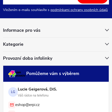
p
Vložením e-mailu souhlasíte s
podmínkami ochrany osobních údajů
a
Informace pro vás
t
í
Kategorie
Provozní doba infolinky
Pomůžeme vám s výběrem
Lucie Geigerová, DiS.
LG
Váš rádce na telefonu
eshop@erpi.cz