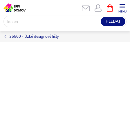
Přejít
NÁKUPNÍ
KOŠÍK
na
obsah
HLEDAT
25560 - Úzké designové lišty