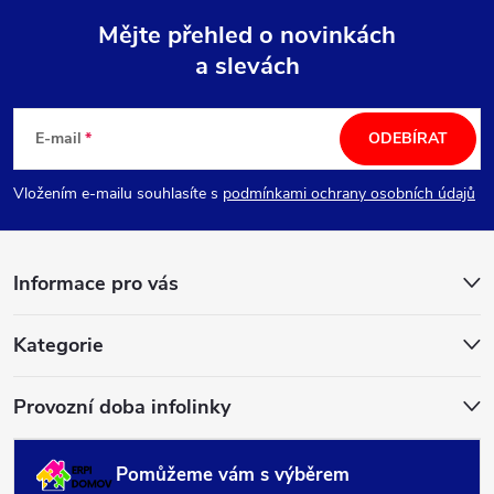
Mějte přehled o novinkách
a slevách
Z
á
E-mail
ODEBÍRAT
p
Vložením e-mailu souhlasíte s
podmínkami ochrany osobních údajů
a
Informace pro vás
t
í
Kategorie
Provozní doba infolinky
Pomůžeme vám s výběrem