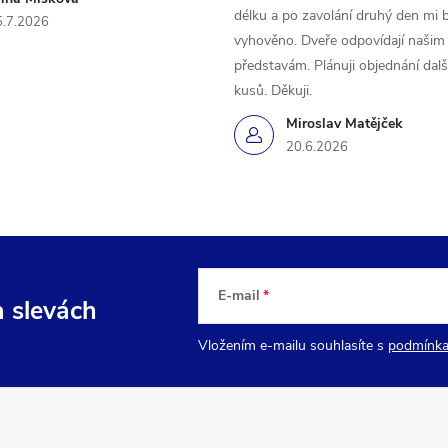
délku a po zavolání druhý den mi 
5.7.2026
vyhověno. Dveře odpovídají našim
představám. Plánuji objednání dal
kusů. Děkuji.
Miroslav Matějček
20.6.2026
E-mail
a slevách
Vložením e-mailu souhlasíte s
podmínka