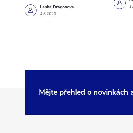
1
Lenka Dragonova
4.8.2026
Z
Mějte přehled o novinkách
á
p