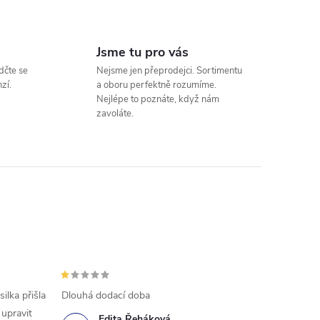
Jsme tu pro vás
dčte se
Nejsme jen přeprodejci. Sortimentu
zí.
a oboru perfektně rozumíme.
Nejlépe to poznáte, když nám
zavoláte.
ilka přišla
Dlouhá dodací doba
 upravit
Edita Řeháková