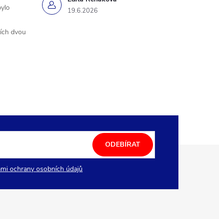
bylo
19.6.2026
ších dvou
ODEBÍRAT
mi ochrany osobních údajů