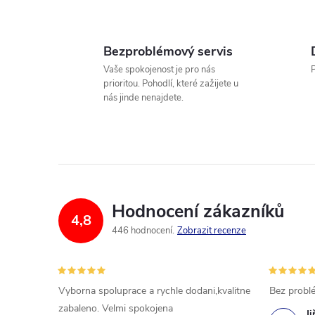
Bezproblémový servis
Vaše spokojenost je pro nás
P
prioritou. Pohodlí, které zažijete u
nás jinde nenajdete.
Hodnocení zákazníků
4,8
446 hodnocení
Zobrazit recenze
Vyborna spoluprace a rychle dodani,kvalitne
Bez probl
zabaleno. Velmi spokojena
Ji