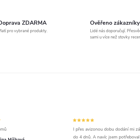
Doprava ZDARMA
Ověřeno zákazníky
latí pro vybrané produkty.
Lidé nás doporučují. Přesvě
sami u více než stovky recen
émů
I přes avizonou dobu dodání mi zás
do 4 dnů. A navíc jsem potřeboval
řina Míšková