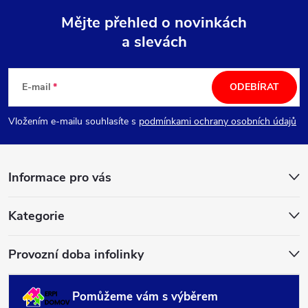
Mějte přehled o novinkách
a slevách
Z
á
E-mail
ODEBÍRAT
p
Vložením e-mailu souhlasíte s
podmínkami ochrany osobních údajů
a
Informace pro vás
t
í
Kategorie
Provozní doba infolinky
Pomůžeme vám s výběrem