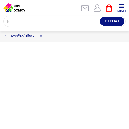
Přejít
NÁKUPNÍ
KOŠÍK
na
obsah
HLEDAT
Ukončení lišty - LEVÉ