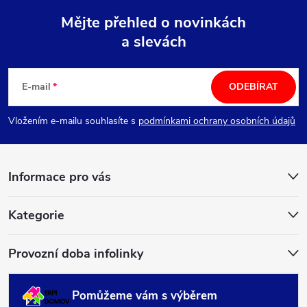
Mějte přehled o novinkách
a slevách
Z
á
E-mail
ODEBÍRAT
p
Vložením e-mailu souhlasíte s
podmínkami ochrany osobních údajů
a
Informace pro vás
t
í
Kategorie
Provozní doba infolinky
Pomůžeme vám s výběrem