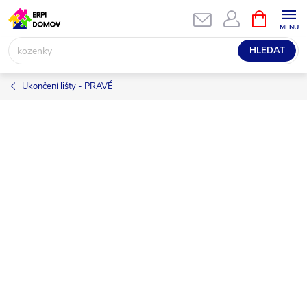
Přejít
NÁKUPNÍ
KOŠÍK
na
obsah
HLEDAT
Ukončení lišty - PRAVÉ