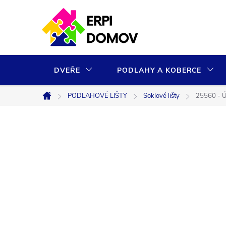
Přejít
na
obsah
DVEŘE
PODLAHY A KOBERCE
PODLAHOVÉ LIŠTY
Soklové lišty
25560 - Ú
Domů