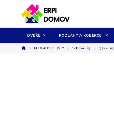
Přejít
na
obsah
DVEŘE
PODLAHY A KOBERCE
PODLAHOVÉ LIŠTY
Soklové lišty
Q12 - Luxu
Domů