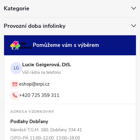
í
Kategorie
Provozní doba infolinky
Pomůžeme vám s výběrem
Lucie Geigerová, DiS.
LG
Váš rádce na telefonu
eshop@erpi.cz
+420 725 359 311
ADRESA VZORKOVNY
Podlahy Dobřany
Náměstí T.G.M. 160, Dobřany 334 41
PO–PÁ 11:00–12:00, 13:00–18:00