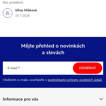
Bez problémů
Jiřina Míšková
15.7.2026
Mějte přehled o novinkách
a slevách
Z
á
E-mail
ODEBÍRAT
p
Vložením e-mailu souhlasíte s
podmínkami ochrany osobních údajů
a
Informace pro vás
t