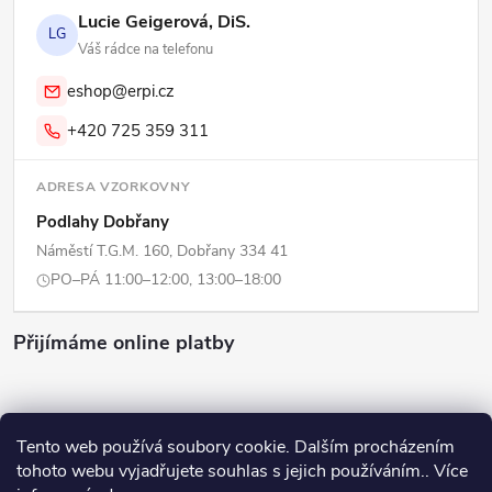
Lucie Geigerová, DiS.
LG
Váš rádce na telefonu
eshop@erpi.cz
+420 725 359 311
ADRESA VZORKOVNY
Podlahy Dobřany
Náměstí T.G.M. 160, Dobřany 334 41
PO–PÁ 11:00–12:00, 13:00–18:00
Přijímáme online platby
Tento web používá soubory cookie. Dalším procházením
tohoto webu vyjadřujete souhlas s jejich používáním.. Více
Copyright 2026
ERPI - Domov
. Všechna práva vyhrazena.
Upravit