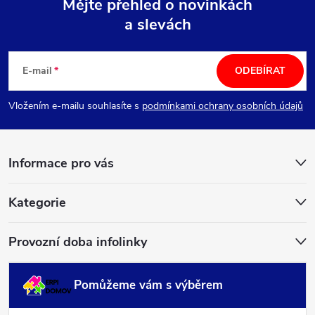
Mějte přehled o novinkách
a slevách
Z
á
E-mail
ODEBÍRAT
p
Vložením e-mailu souhlasíte s
podmínkami ochrany osobních údajů
a
Informace pro vás
t
í
Kategorie
Provozní doba infolinky
Pomůžeme vám s výběrem