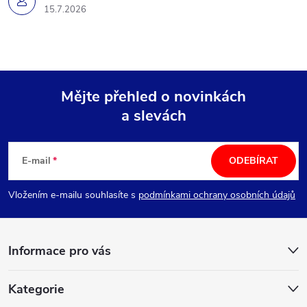
15.7.2026
Mějte přehled o novinkách
a slevách
Z
á
E-mail
ODEBÍRAT
p
Vložením e-mailu souhlasíte s
podmínkami ochrany osobních údajů
a
Informace pro vás
t
í
Kategorie