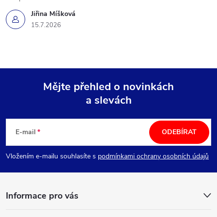
Jiřina Míšková
15.7.2026
Mějte přehled o novinkách
a slevách
Z
á
E-mail
ODEBÍRAT
p
Vložením e-mailu souhlasíte s
podmínkami ochrany osobních údajů
a
Informace pro vás
t