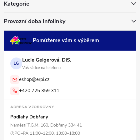
í
Kategorie
Provozní doba infolinky
Pomůžeme vám s výběrem
Lucie Geigerová, DiS.
LG
Váš rádce na telefonu
eshop@erpi.cz
+420 725 359 311
ADRESA VZORKOVNY
Podlahy Dobřany
Náměstí T.G.M. 160, Dobřany 334 41
PO–PÁ 11:00–12:00, 13:00–18:00