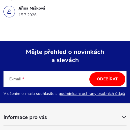
Jiřina Míšková
15.7.2026
Mějte přehled o novinkách
a slevách
Z
á
E-mail
ODEBÍRAT
p
Vložením e-mailu souhlasíte s
podmínkami ochrany osobních údajů
a
Informace pro vás
t