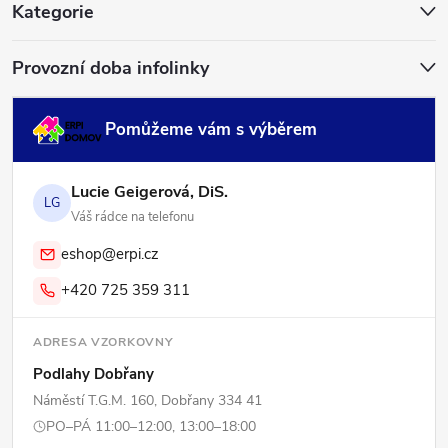
í
Kategorie
Provozní doba infolinky
Pomůžeme vám s výběrem
Lucie Geigerová, DiS.
LG
Váš rádce na telefonu
eshop@erpi.cz
+420 725 359 311
ADRESA VZORKOVNY
Podlahy Dobřany
Náměstí T.G.M. 160, Dobřany 334 41
PO–PÁ 11:00–12:00, 13:00–18:00