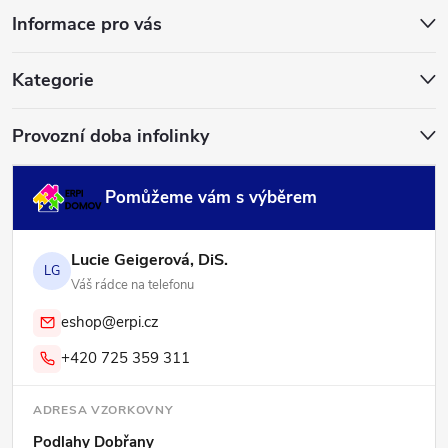
Informace pro vás
t
í
Kategorie
Provozní doba infolinky
Pomůžeme vám s výběrem
Lucie Geigerová, DiS.
LG
Váš rádce na telefonu
eshop@erpi.cz
+420 725 359 311
ADRESA VZORKOVNY
Podlahy Dobřany