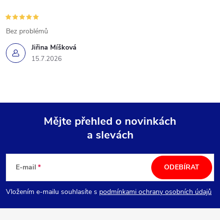
Bez problémů
Jiřina Míšková
15.7.2026
Mějte přehled o novinkách
a slevách
Z
á
E-mail
ODEBÍRAT
p
Vložením e-mailu souhlasíte s
podmínkami ochrany osobních údajů
a