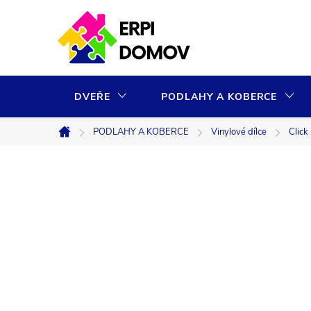
Přejít
na
obsah
DVEŘE
PODLAHY A KOBERCE
PODLAHY A KOBERCE
Vinylové dílce
Click
Domů