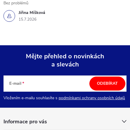
Bez problémů
Jiřina Míšková
15.7.2026
Mějte přehled o novinkách
a slevách
Z
á
E-mail
ODEBÍRAT
p
Vložením e-mailu souhlasíte s
podmínkami ochrany osobních údajů
a
Informace pro vás
t