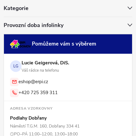
í
Kategorie
Provozní doba infolinky
Pomůžeme vám s výběrem
Lucie Geigerová, DiS.
LG
Váš rádce na telefonu
eshop@erpi.cz
+420 725 359 311
ADRESA VZORKOVNY
Podlahy Dobřany
Náměstí T.G.M. 160, Dobřany 334 41
PO–PÁ 11:00–12:00, 13:00–18:00