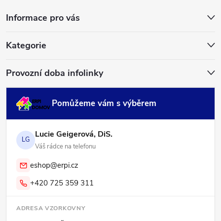
a
Informace pro vás
t
í
Kategorie
Provozní doba infolinky
Pomůžeme vám s výběrem
Lucie Geigerová, DiS.
LG
Váš rádce na telefonu
eshop@erpi.cz
+420 725 359 311
ADRESA VZORKOVNY