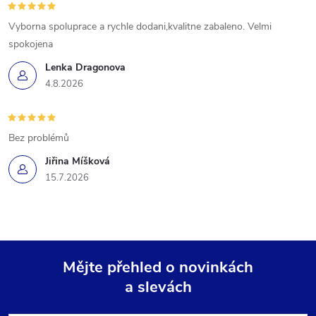
Vyborna spoluprace a rychle dodani,kvalitne zabaleno. Velmi
spokojena
Lenka Dragonova
4.8.2026
Bez problémů
Jiřina Míšková
15.7.2026
Mějte přehled o novinkách
a slevách
Z