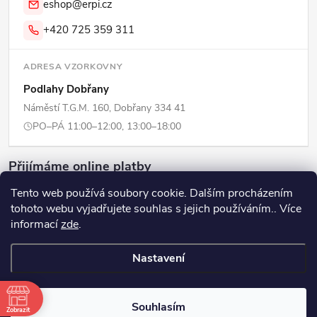
eshop@erpi.cz
+420 725 359 311
ADRESA VZORKOVNY
Podlahy Dobřany
Náměstí T.G.M. 160, Dobřany 334 41
PO–PÁ 11:00–12:00, 13:00–18:00
Přijímáme online platby
Tento web používá soubory cookie. Dalším procházením
tohoto webu vyjadřujete souhlas s jejich používáním.. Více
informací
zde
.
Copyright 2026
ERPI - Domov
. Všechna práva vyhrazena.
Upravit
Nastavení
nastavení cookies
Vytvořil Shoptet
Souhlasím
Zobrazit