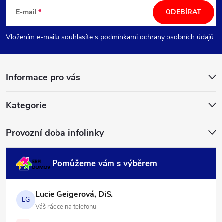
á
E-mail
ODEBÍRAT
p
Vložením e-mailu souhlasíte s
podmínkami ochrany osobních údajů
a
Informace pro vás
t
í
Kategorie
Provozní doba infolinky
Pomůžeme vám s výběrem
Lucie Geigerová, DiS.
LG
Váš rádce na telefonu