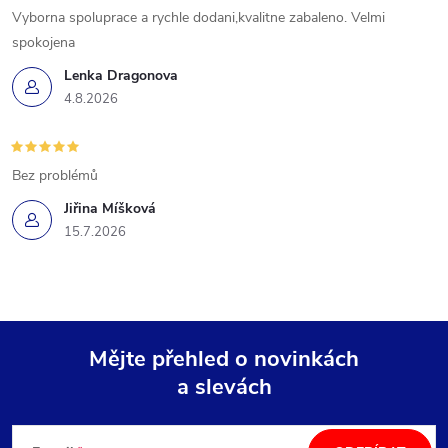
Vyborna spoluprace a rychle dodani,kvalitne zabaleno. Velmi
spokojena
Lenka Dragonova
4.8.2026
Bez problémů
Jiřina Míšková
15.7.2026
Mějte přehled o novinkách
a slevách
Z