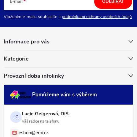
á
E-mail
ODEBÍRAT
p
Vložením e-mailu souhlasíte s
podmínkami ochrany osobních údajů
a
Informace pro vás
t
í
Kategorie
Provozní doba infolinky
Pomůžeme vám s výběrem
Lucie Geigerová, DiS.
LG
Váš rádce na telefonu
eshop@erpi.cz