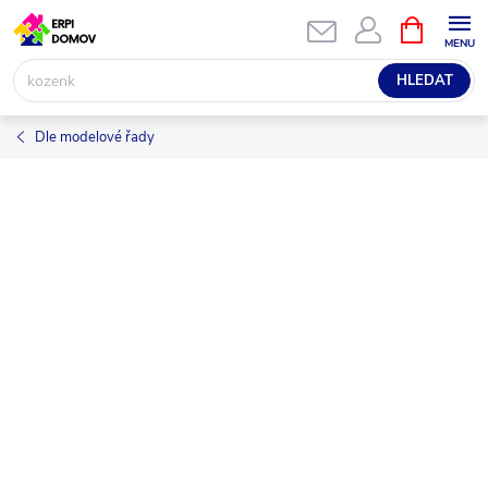
Přejít
NÁKUPNÍ
KOŠÍK
na
obsah
HLEDAT
Dle modelové řady