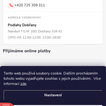
+420 725 359 311
ADRESA VZORKOVNY
Podlahy Dobřany
Náměstí T.G.M. 160, Dobřany 334 41
PO–PÁ 11:00–12:00, 13:00–18:00
Přijímáme online platby
Tento web používá soubory cookie. Dalším procházením
tohoto webu vyjadřujete souhlas s jejich používáním.. Více
Copyright 2026
ERPI - Domov
. Všechna práva vyhrazena.
Upravit
informací
zde
.
nastavení cookies
Nastavení
Vytvořil Shoptet