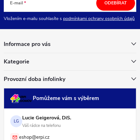
á
E-mail
ODEBÍRAT
p
Vložením e-mailu souhlasíte s
podmínkami ochrany osobních údajů
a
Informace pro vás
t
í
Kategorie
Provozní doba infolinky
Pomůžeme vám s výběrem
Lucie Geigerová, DiS.
LG
Váš rádce na telefonu
eshop@erpi.cz