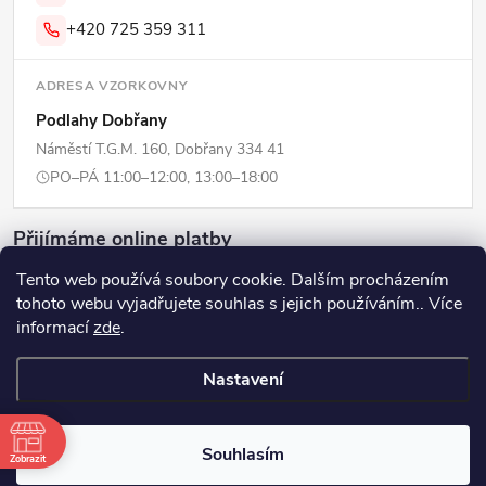
+420 725 359 311
ADRESA VZORKOVNY
Podlahy Dobřany
Náměstí T.G.M. 160, Dobřany 334 41
PO–PÁ 11:00–12:00, 13:00–18:00
Přijímáme online platby
Tento web používá soubory cookie. Dalším procházením
tohoto webu vyjadřujete souhlas s jejich používáním.. Více
informací
zde
.
Copyright 2026
ERPI - Domov
. Všechna práva vyhrazena.
Upravit
Nastavení
nastavení cookies
Vytvořil Shoptet
Souhlasím
Zobrazit