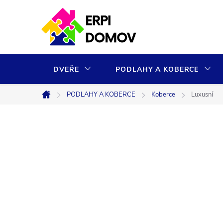
Přejít
na
obsah
DVEŘE
PODLAHY A KOBERCE
PODLAHY A KOBERCE
Koberce
Luxusní
Domů