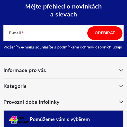
Mějte přehled o novinkách
a slevách
Z
á
E-mail
ODEBÍRAT
p
Vložením e-mailu souhlasíte s
podmínkami ochrany osobních údajů
a
Informace pro vás
t
í
Kategorie
Provozní doba infolinky
Pomůžeme vám s výběrem