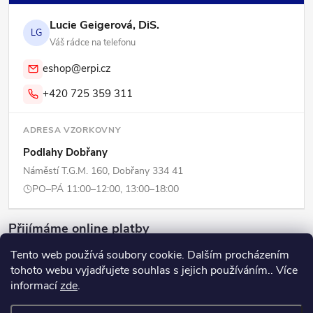
Lucie Geigerová, DiS.
LG
Váš rádce na telefonu
eshop@erpi.cz
+420 725 359 311
ADRESA VZORKOVNY
Podlahy Dobřany
Náměstí T.G.M. 160, Dobřany 334 41
PO–PÁ 11:00–12:00, 13:00–18:00
Přijímáme online platby
Tento web používá soubory cookie. Dalším procházením
tohoto webu vyjadřujete souhlas s jejich používáním.. Více
informací
zde
.