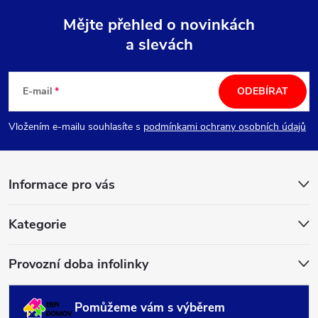
Mějte přehled o novinkách
a slevách
Z
á
E-mail
ODEBÍRAT
p
Vložením e-mailu souhlasíte s
podmínkami ochrany osobních údajů
a
Informace pro vás
t
í
Kategorie
Provozní doba infolinky
Pomůžeme vám s výběrem