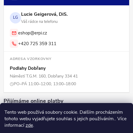
Lucie Geigerová, DiS.
LG
Váš rádce na telefonu
eshop@erpi.cz
+420 725 359 311
ADRESA VZORKOVNY
Podlahy Dobřany
Náměstí T.G.M. 160, Dobřany 334 41
PO–PÁ 11:00–12:00, 13:00–18:00
Přijímáme online platby
Tento web používá soubory cookie. Dalším procházením
tohoto webu vyjadřujete souhlas s jejich používáním.. Více
informací
zde
.