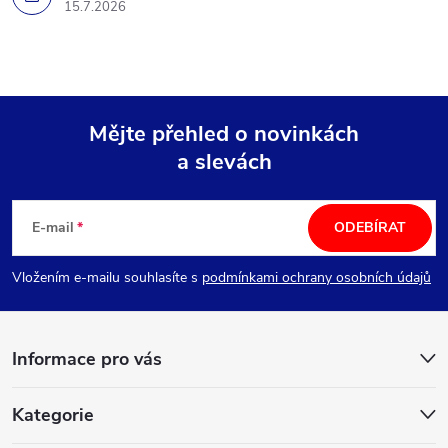
15.7.2026
Mějte přehled o novinkách
a slevách
Z
á
E-mail
ODEBÍRAT
p
Vložením e-mailu souhlasíte s
podmínkami ochrany osobních údajů
a
Informace pro vás
t
í
Kategorie