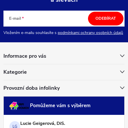
Z
á
E-mail
ODEBÍRAT
p
Vložením e-mailu souhlasíte s
podmínkami ochrany osobních údajů
a
Informace pro vás
t
í
Kategorie
Provozní doba infolinky
Pomůžeme vám s výběrem
Lucie Geigerová, DiS.
LG