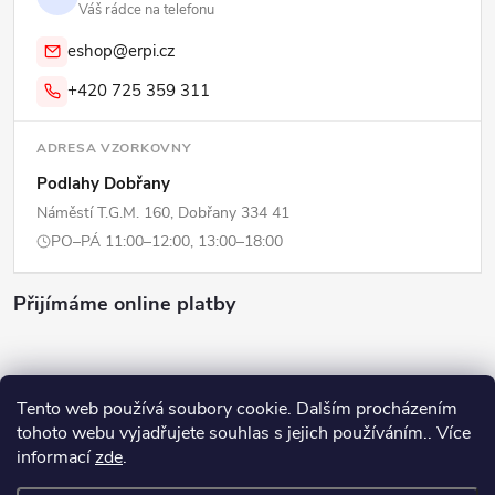
Váš rádce na telefonu
eshop@erpi.cz
+420 725 359 311
ADRESA VZORKOVNY
Podlahy Dobřany
Náměstí T.G.M. 160, Dobřany 334 41
PO–PÁ 11:00–12:00, 13:00–18:00
Přijímáme online platby
Tento web používá soubory cookie. Dalším procházením
tohoto webu vyjadřujete souhlas s jejich používáním.. Více
Copyright 2026
ERPI - Domov
. Všechna práva vyhrazena.
Upravit
informací
zde
.
nastavení cookies