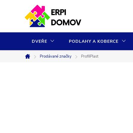
Přejít
na
obsah
DVEŘE
PODLAHY A KOBERCE
Prodávané značky
ProfilPlast
Domů