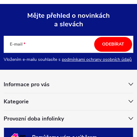
Mějte přehled o novinkách
a slevách
Z
á
E-mail
ODEBÍRAT
p
Vložením e-mailu souhlasíte s
podmínkami ochrany osobních údajů
a
Informace pro vás
t
í
Kategorie
Provozní doba infolinky