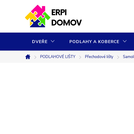
Přejít
na
obsah
DVEŘE
PODLAHY A KOBERCE
PODLAHOVÉ LIŠTY
Přechodové lišty
Samol
Domů