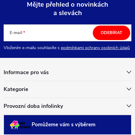
Mějte přehled o novinkách
a slevách
Z
á
E-mail
ODEBÍRAT
p
Vložením e-mailu souhlasíte s
podmínkami ochrany osobních údajů
a
Informace pro vás
t
í
Kategorie
Provozní doba infolinky
Pomůžeme vám s výběrem