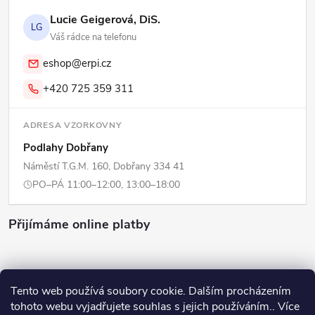
Lucie Geigerová, DiS.
LG
Váš rádce na telefonu
eshop@erpi.cz
+420 725 359 311
ADRESA VZORKOVNY
Podlahy Dobřany
Náměstí T.G.M. 160, Dobřany 334 41
PO–PÁ 11:00–12:00, 13:00–18:00
Přijímáme online platby
Tento web používá soubory cookie. Dalším procházením
tohoto webu vyjadřujete souhlas s jejich používáním.. Více
Copyright 2026
ERPI - Domov
. Všechna práva vyhrazena.
Upravit