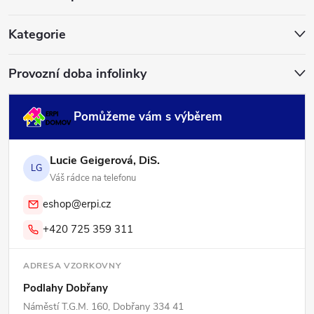
t
í
Kategorie
Provozní doba infolinky
Pomůžeme vám s výběrem
Lucie Geigerová, DiS.
LG
Váš rádce na telefonu
eshop@erpi.cz
+420 725 359 311
ADRESA VZORKOVNY
Podlahy Dobřany
Náměstí T.G.M. 160, Dobřany 334 41