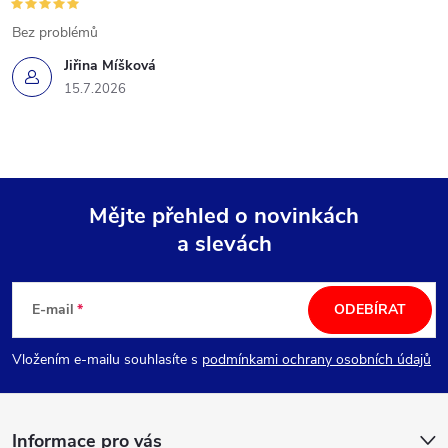
Bez problémů
Jiřina Míšková
15.7.2026
Mějte přehled o novinkách
a slevách
Z
á
E-mail
ODEBÍRAT
p
Vložením e-mailu souhlasíte s
podmínkami ochrany osobních údajů
a
Informace pro vás