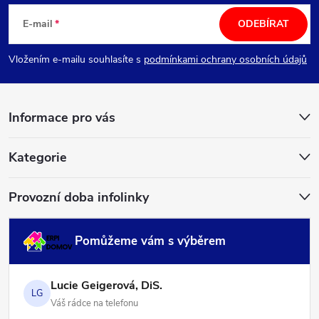
á
E-mail
ODEBÍRAT
p
Vložením e-mailu souhlasíte s
podmínkami ochrany osobních údajů
a
Informace pro vás
t
í
Kategorie
Provozní doba infolinky
Pomůžeme vám s výběrem
Lucie Geigerová, DiS.
LG
Váš rádce na telefonu