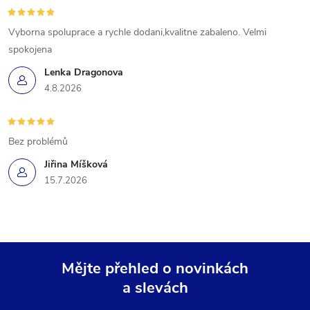
Vyborna spoluprace a rychle dodani,kvalitne zabaleno. Velmi
spokojena
Lenka Dragonova
4.8.2026
Bez problémů
Jiřina Míšková
15.7.2026
Mějte přehled o novinkách
a slevách
Z