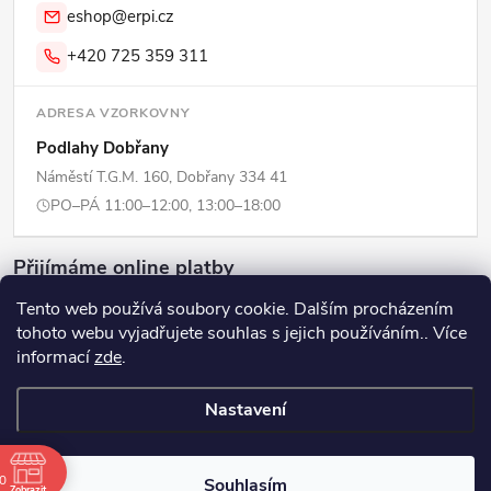
eshop@erpi.cz
+420 725 359 311
ADRESA VZORKOVNY
Podlahy Dobřany
Náměstí T.G.M. 160, Dobřany 334 41
PO–PÁ 11:00–12:00, 13:00–18:00
Přijímáme online platby
Tento web používá soubory cookie. Dalším procházením
tohoto webu vyjadřujete souhlas s jejich používáním.. Více
informací
zde
.
Copyright 2026
ERPI - Domov
. Všechna práva vyhrazena.
Upravit
Nastavení
nastavení cookies
Vytvořil Shoptet
00
Souhlasím
Zobrazit