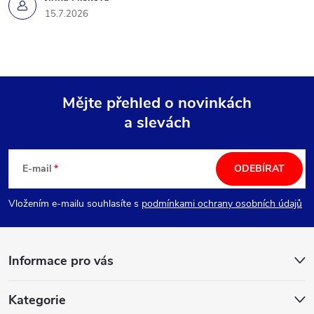
15.7.2026
Mějte přehled o novinkách
a slevách
Z
á
E-mail
ODEBÍRAT
p
Vložením e-mailu souhlasíte s
podmínkami ochrany osobních údajů
a
Informace pro vás
t
í
Kategorie