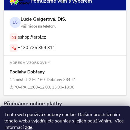
Pomůžeme vám s výběrem
Lucie Geigerová, DiS.
LG
Váš rádce na telefonu
eshop@erpi.cz
+420 725 359 311
ADRESA VZORKOVNY
Podlahy Dobřany
Náměstí T.G.M. 160, Dobřany 334 41
PO–PÁ 11:00–12:00, 13:00–18:00
Přijímáme online platby
Tento web používá soubory cookie. Dalším procházením
tohoto webu vyjadřujete souhlas s jejich používáním.. Více
informací
zde
.