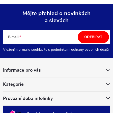
Mějte přehled o novinkách
a slevách
Z
á
E-mail
ODEBÍRAT
p
Vložením e-mailu souhlasíte s
podmínkami ochrany osobních údajů
a
Informace pro vás
t
í
Kategorie
Provozní doba infolinky