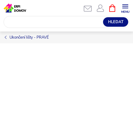
Přejít
NÁKUPNÍ
KOŠÍK
na
obsah
HLEDAT
Ukončení lišty - PRAVÉ