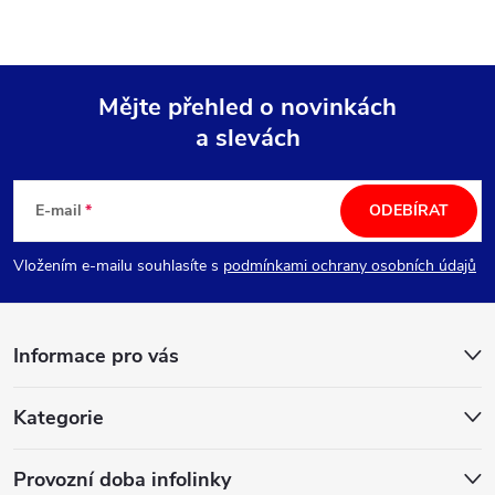
Mějte přehled o novinkách
a slevách
Z
á
E-mail
ODEBÍRAT
p
Vložením e-mailu souhlasíte s
podmínkami ochrany osobních údajů
a
Informace pro vás
t
í
Kategorie
Provozní doba infolinky