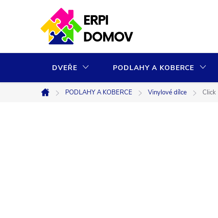
Přejít
na
obsah
DVEŘE
PODLAHY A KOBERCE
PODLAHY A KOBERCE
Vinylové dílce
Click
Domů