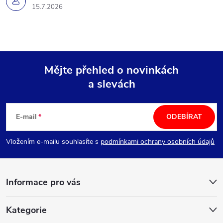
15.7.2026
Mějte přehled o novinkách
a slevách
Z
á
E-mail
ODEBÍRAT
p
Vložením e-mailu souhlasíte s
podmínkami ochrany osobních údajů
a
Informace pro vás
t
í
Kategorie