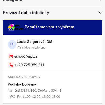
í
Provozní doba infolinky
Pomůžeme vám s výběrem
Lucie Geigerová, DiS.
LG
Váš rádce na telefonu
eshop@erpi.cz
+420 725 359 311
ADRESA VZORKOVNY
Podlahy Dobřany
Náměstí T.G.M. 160, Dobřany 334 41
PO–PÁ 11:00–12:00, 13:00–18:00