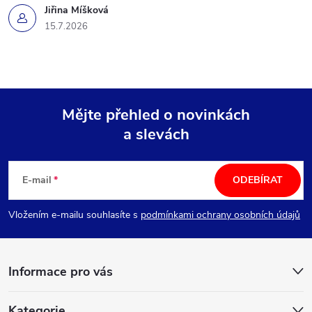
Jiřina Míšková
15.7.2026
Mějte přehled o novinkách
a slevách
Z
á
E-mail
ODEBÍRAT
p
Vložením e-mailu souhlasíte s
podmínkami ochrany osobních údajů
a
Informace pro vás
t
Kategorie