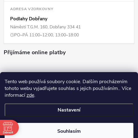
ADRESA VZORKOVNY
Podlahy Dobřany
Náměstí T.G.M. 160, Dobřany 334 41
PO–PÁ 11:00–12:00, 13:00–18:00
Přijímáme online platby
Tento web používá soubory cookie. Dalším procházením
tohoto webu vyjadřujete souhlas s jejich používáním.. Více
Copyright 2026
ERPI - Domov
. Všechna práva vyhrazena.
Upravit
informací
zde
.
nastavení cookies
Nastavení
Vytvořil Shoptet
Souhlasím
Odstoupit od smlouvy
Zobrazit