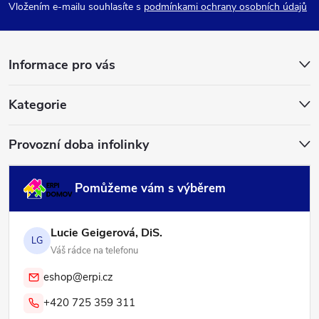
p
Vložením e-mailu souhlasíte s
podmínkami ochrany osobních údajů
a
Informace pro vás
t
í
Kategorie
Provozní doba infolinky
Pomůžeme vám s výběrem
Lucie Geigerová, DiS.
LG
Váš rádce na telefonu
eshop@erpi.cz
+420 725 359 311