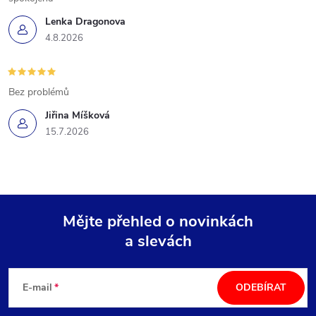
Lenka Dragonova
4.8.2026
Bez problémů
Jiřina Míšková
15.7.2026
Mějte přehled o novinkách
a slevách
Z
á
E-mail
ODEBÍRAT