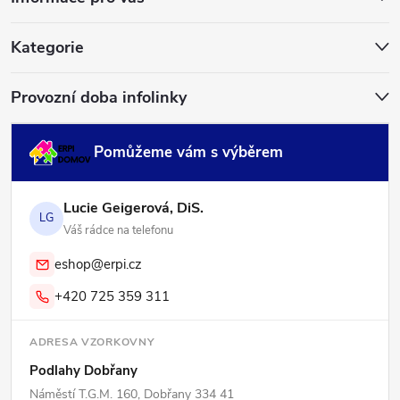
t
í
Kategorie
Provozní doba infolinky
Pomůžeme vám s výběrem
Lucie Geigerová, DiS.
LG
Váš rádce na telefonu
eshop@erpi.cz
+420 725 359 311
ADRESA VZORKOVNY
Podlahy Dobřany
Náměstí T.G.M. 160, Dobřany 334 41