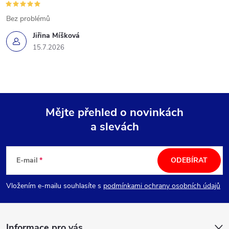
Bez problémů
Jiřina Míšková
15.7.2026
Mějte přehled o novinkách
a slevách
Z
á
E-mail
ODEBÍRAT
p
Vložením e-mailu souhlasíte s
podmínkami ochrany osobních údajů
a
Informace pro vás